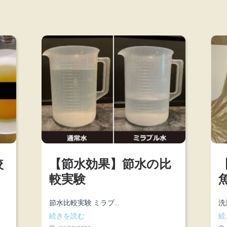
較
【節水効果】節水の比
較実験
節水比較実験 ミラブ...
洗
続きを読む
続