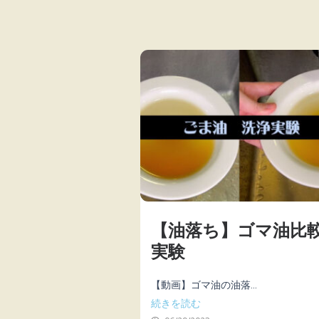
【油落ち】ゴマ油比
実験
【動画】ゴマ油の油落...
続きを読む